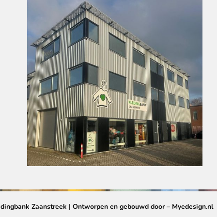
ledingbank Zaanstreek | Ontworpen en gebouwd door – Myedesign.nl