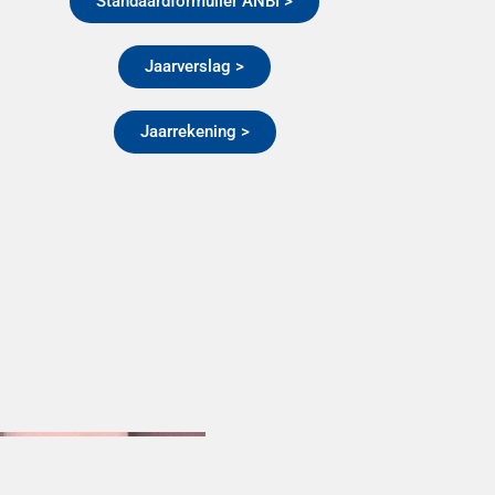
Standaardformulier ANBI >
Jaarverslag >
Jaarrekening >