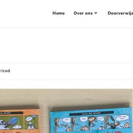
Home
Over ons
Doorverwij
rized